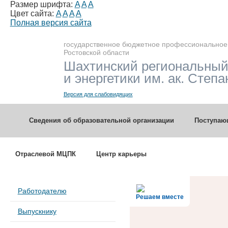
Размер шрифта:
A
A
A
Цвет сайта:
A
A
A
A
Полная версия сайта
государственное бюджетное профессиональное
Ростовской области
Шахтинский региональный
и энергетики им. ак. Степа
Версия для слабовидящих
Сведения об образовательной организации
Поступа
Отраслевой МЦПК
Центр карьеры
Работодателю
Решаем вместе
Выпускнику