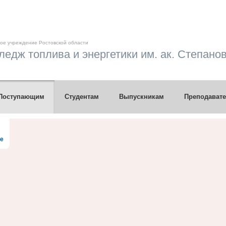
ое учреждение Ростовской области
едж топлива и энергетики им. ак. Степанов
Поступающим
Студентам
Выпускникам
Преподават
те