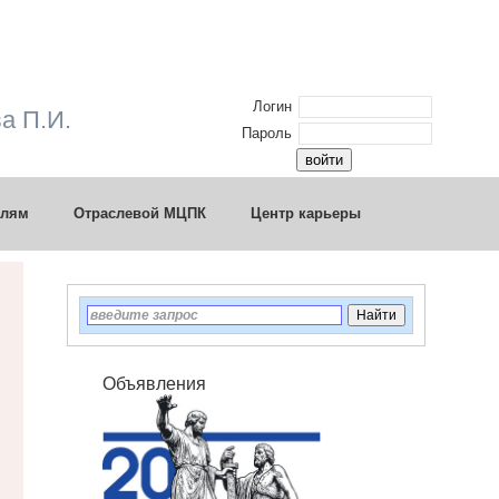
Логин
а П.И.
Пароль
елям
Отраслевой МЦПК
Центр карьеры
Объявления