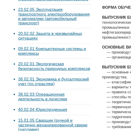
ФОРМА ОБУЧЕ
23.02.05 Эксплуатация
транспортного электрооборудования
ВЫПУСКНИК Б
и автоматики (автомобильный
технологически
транспорт)
промышленных п
нефтегазоперер
20.02.02 Защита в чрезвычайных
промышленност
ситуациях
ОСНОВНЫЕ ВИ
09.02.01 Компьютерные системы и
— производств
комплексы
— организацио
20.02.01 Экологическая
ВЫПУСКНИК Б
безопасность природных комплексов
— основные на
производства;
38.02.01 Экономика и бухгалтерский
— классификац
учет (по отраслям)
— варианты те
— правила сос
38.02.03 Операционная
— способы под
деятельность в логистике
— теоретически
— первичную п
40.02.04 Юриспруденция
— термические
— гидрогениза
15.01.05 Сварщик (ручной и
— производст
частично механизированной сварки
— требование с
(наплавки)