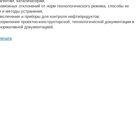
агентам, катализаторам;
ожных отклонений от норм технологического режима, способы их
 и методы устранения;
спечения и приборы для контроля нефтепродуктов;
мления проектно-конструкторской, технологической документации в
 нормативной документацией.
печати