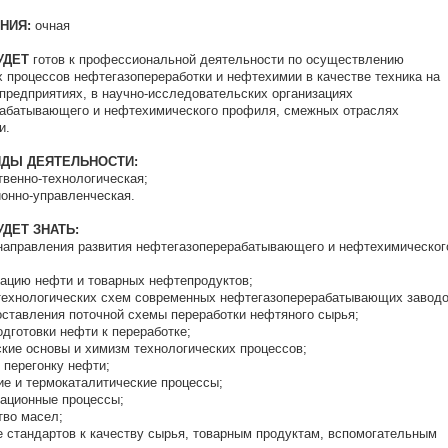
НИЯ:
очная
УДЕТ
готов к профессиональной деятельности по осуществлению
х процессов нефтегазопереработки и нефтехимии в качестве техника на
редприятиях, в научно-исследовательских организациях
абатывающего и нефтехимического профиля, смежных отраслях
и.
ДЫ ДЕЯТЕЛЬНОСТИ:
енно-технологическая;
нно-управленческая.
УДЕТ
ЗНАТЬ:
правления развития нефтегазоперерабатывающего и нефтехимическог
ию нефти и товарных нефтепродуктов;
хнологических схем современных нефтегазоперерабатывающих заводо
тавления поточной схемы переработки нефтяного сырья;
готовки нефти к переработке;
е основы и химизм технологических процессов;
ерегонку нефти;
 и термокаталитические процессы;
ционные процессы;
во масел;
тандартов к качеству сырья, товарным продуктам, вспомогательным