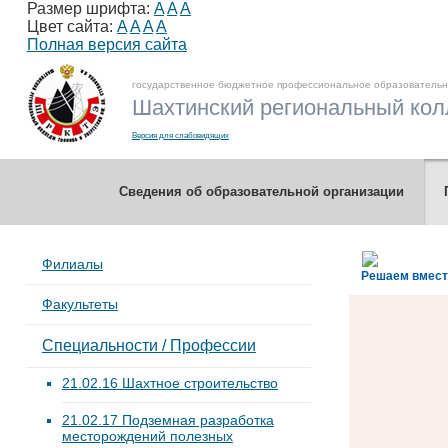
Размер шрифта:
A
A
A
Цвет сайта:
A
A
A
A
Полная версия сайта
государственное бюджетное профессиональное образовательн
Шахтинский региональный колл
Версия для слабовидящих
Сведения об образовательной организации
Филиалы
Решаем вмес
Факультеты
Специальности / Профессии
21.02.16 Шахтное строительство
21.02.17 Подземная разработка
месторождений полезных