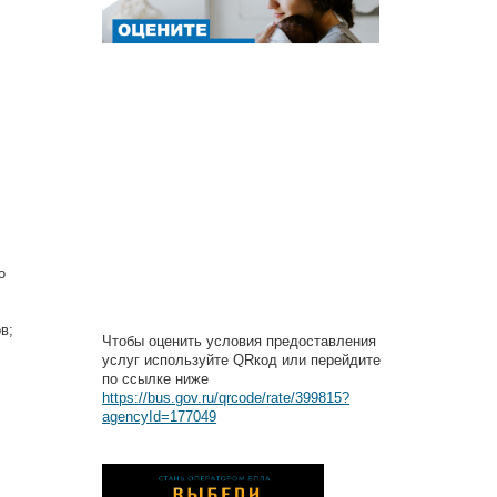
о
в;
Чтобы оценить условия предоставления
услуг используйте QRкод или перейдите
по ссылке ниже
https://bus.gov.ru/qrcode/rate/399815?
agencyId=177049