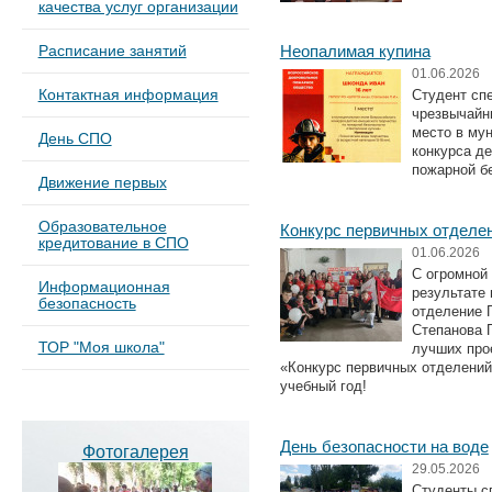
качества услуг организации
Расписание занятий
Неопалимая купина
01.06.2026
Контактная информация
Студент сп
чрезвычайн
место в му
День СПО
конкурса де
пожарной б
Движение первых
Образовательное
Конкурс первичных отделе
кредитование в СПО
01.06.2026
С огромной
Информационная
результате 
безопасность
отделение 
Степанова П
ТОР "Моя школа"
лучших про
«Конкурс первичных отделений
учебный год!
День безопасности на воде
Фотогалерея
29.05.2026
Студенты с