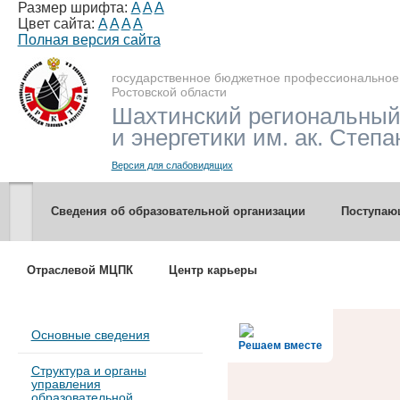
Размер шрифта:
A
A
A
Цвет сайта:
A
A
A
A
Полная версия сайта
государственное бюджетное профессиональное
Ростовской области
Шахтинский региональный
и энергетики им. ак. Степа
Версия для слабовидящих
Сведения об образовательной организации
Поступа
Отраслевой МЦПК
Центр карьеры
Основные сведения
Решаем вместе
Структура и органы
управления
образовательной