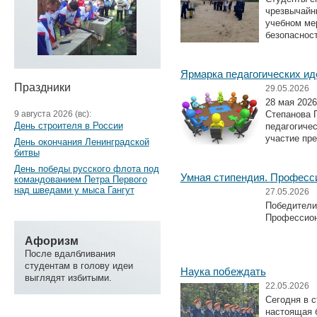
чрезвычайн
учебном ме
безопасност
Ярмарка педагогических ид
Праздники
29.05.2026
28 мая 202
9 августа 2026 (вс):
Степанова 
День строителя в России
педагогичес
участие пр
День окончания Ленинградской
битвы
День победы русского флота под
Умная стипендия. Професс
командованием Петра Первого
над шведами у мыса Гангут
27.05.2026
Победители
Профессион
Афоризм
После вдалбливания
студентам в голову идеи
Наука побеждать
выглядят избитыми.
22.05.2026
Сегодня в 
настоящая б