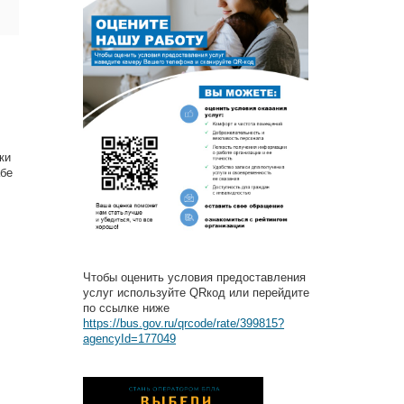
ки
абе
Чтобы оценить условия предоставления
услуг используйте QRкод или перейдите
по ссылке ниже
https://bus.gov.ru/qrcode/rate/399815?
agencyId=177049