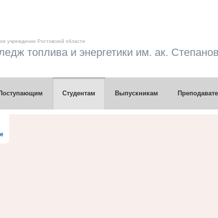
ое учреждение Ростовской области
едж топлива и энергетики им. ак. Степанов
Поступающим
Студентам
Выпускникам
Преподават
те