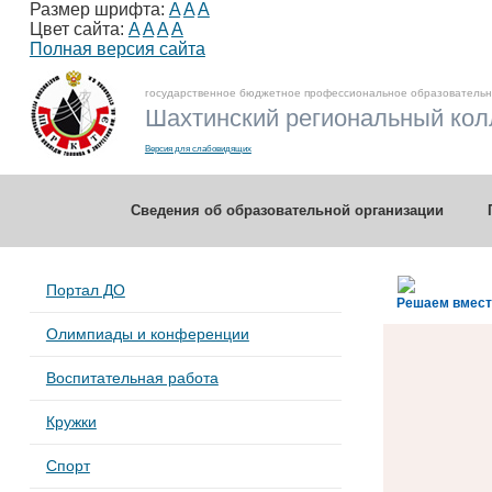
Размер шрифта:
A
A
A
Цвет сайта:
A
A
A
A
Полная версия сайта
государственное бюджетное профессиональное образовательн
Шахтинский региональный колл
Версия для слабовидящих
Сведения об образовательной организации
Портал ДО
Решаем вмес
Олимпиады и конференции
Воспитательная работа
Кружки
Спорт