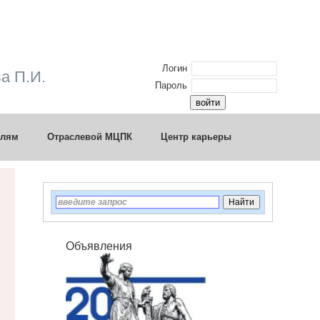
Логин
а П.И.
Пароль
елям
Отраслевой МЦПК
Центр карьеры
Объявления