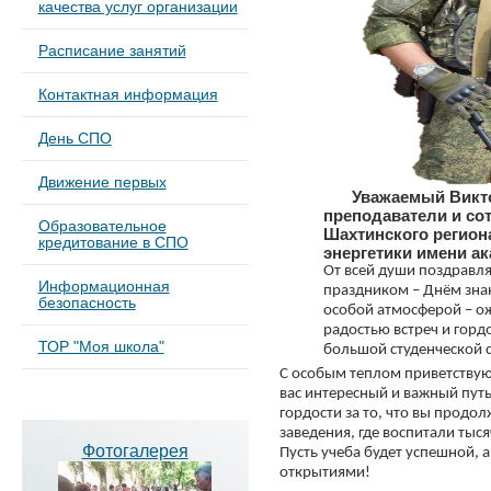
качества услуг организации
Расписание занятий
Контактная информация
День СПО
Движение первых
Уважаемый Викт
преподаватели и со
Образовательное
Шахтинского регион
кредитование в СПО
энергетики имени а
От всей души поздравля
Информационная
праздником – Днём знан
безопасность
особой атмосферой – о
радостью встреч и горд
ТОР "Моя школа"
большой студенческой 
С особым теплом приветствую
вас интересный и важный пут
гордости за то, что вы продо
заведения, где воспитали тыс
Фотогалерея
Пусть учеба будет успешной, 
открытиями!