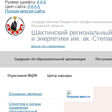
Размер шрифта:
A
A
A
Цвет сайта:
A
A
A
A
Полная версия сайта
государственное бюджетное профессиональное
Ростовской области
Шахтинский региональный
и энергетики им. ак. Степа
Версия для слабовидящих
Сведения об образовательной организации
Поступа
Отраслевой МЦПК
Центр карьеры
Основные сведения
Решаем вместе
Структура и органы
управления
образовательной