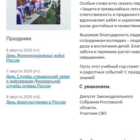
Осо
бые слова хочу сказать п
«Защита в чрезвычайных ситуа
ответственность и преданнос
вдохновляет ребят и укрепляет
руках достойных и мужествен
Выражаю благодарность педаг
Праздники
сотрудникам колледжа – людя
душу в воспитание детей. Бл
6 августа 2026 (чт):
заботе и терпению растет нов
День Железнодорожных войск
свершениям.
России
Пусть этот учебный год станет
7 августа 2026 (пт):
и радостных событий! С празд
День Службы специальной связи
знаний!
и информации Федеральной
службы охраны России
С уважением
,
Депутат Законодательного
8 августа 2026 (сб):
День физкультурника в России
Собрания Ростовской
области,
Участник СВО